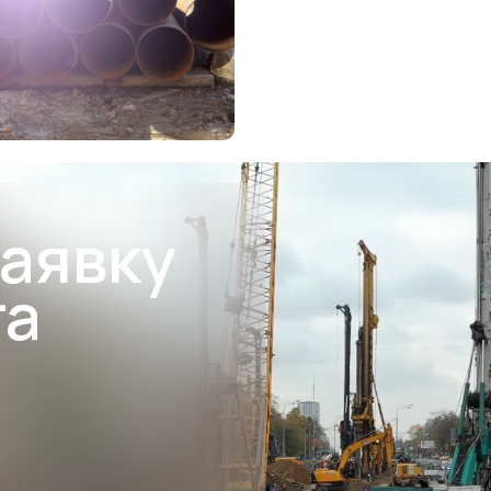
заявку
та