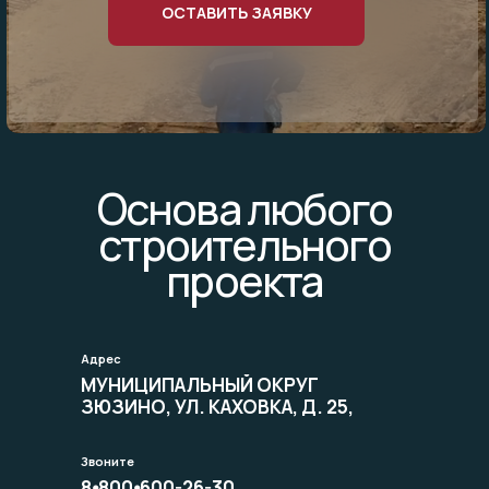
ОСТАВИТЬ ЗАЯВКУ
Основа любого
строительного
проекта
117461, Г. МОСКВА, ВН. ТЕР. Г.
Адрес
МУНИЦИПАЛЬНЫЙ ОКРУГ
ЗЮЗИНО, УЛ. КАХОВКА, Д. 25,
ПОМЕЩ. 1/Ч
Звоните
8⦁800⦁600-26-30