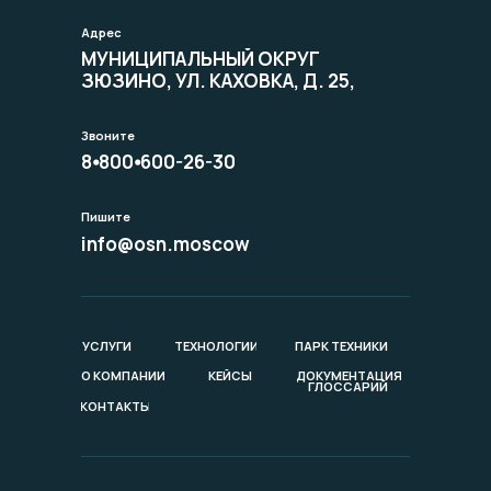
117461, Г. МОСКВА, ВН. ТЕР. Г.
Адрес
МУНИЦИПАЛЬНЫЙ ОКРУГ
ЗЮЗИНО, УЛ. КАХОВКА, Д. 25,
ПОМЕЩ. 1/Ч
Звоните
8⦁800⦁600-26-30
Пишите
info@osn.moscow
УСЛУГИ
ТЕХНОЛОГИИ
ПАРК ТЕХНИКИ
О КОМПАНИИ
КЕЙСЫ
ДОКУМЕНТАЦИЯ
ГЛОССАРИЙ
КОНТАКТЫ